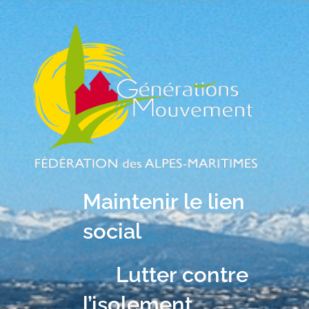
Maintenir le lien
social
Lutter contre
l’isolement