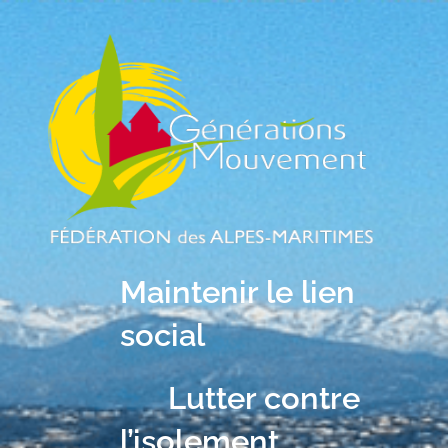
Maintenir le lien
social
Lutter contre
l’isolement